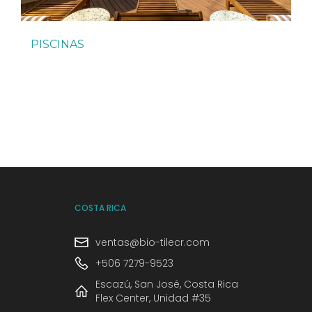
PISCINAS
COSTA RICA
ventas@bio-tilecr.com
+506 7279-9523
Escazú, San José, Costa Rica
Flex Center, Unidad #35